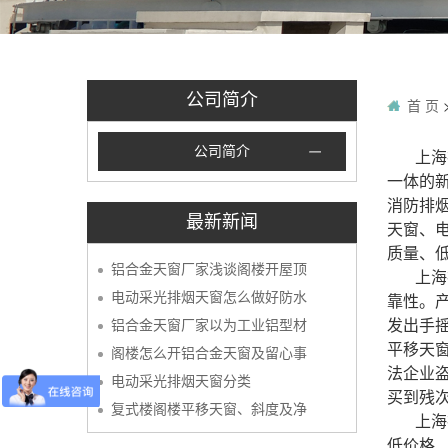
公司简介
首 页
公司简介
上海
一体的
消防排
最新新闻
天窗、
质量、
铝合金天窗厂家浅谈阁楼开屋顶
上海
电动采光排烟天窗怎么做好防水
靠性。
发出手
铝合金天窗厂家以为工业铝型材
平移天
阁楼怎么开铝合金天窗及留心事
法企业
电动采光排烟天窗分类
买到残次
复式楼阁楼平移天窗、斜度及净
上海
低价格、