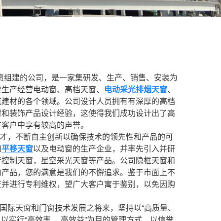
投资组建的公司，是一家集研发、生产、销售、安装为
要生产经营电动窗、高档天窗、
电动采光排烟天窗
、
筑建材的各个领域。公司设计人员拥有有深厚的
高档
材和装饰产品设计经验，这使得我们成功设计出了高
在客户中享有较高的声誉。
才，不断自主创新以确保技术的领先性和产品的可
和
平移天窗
以及电动窗的生产企业，并率先引入并研
音控制天窗，星空采光天窗等产品。公司隐框天窗和
的产品，您的满意是我们的不懈追求。鉴于市面上不
证并进行专利维权，望广大客户寓于鉴别，以免因购
国际天窗和门窗技术发展之将来，坚持以“高质量、
以实行“高效率、 高效益”为目的管理方式，以信誉