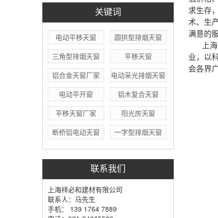
求生存
关键词
术、生
满意的
电动平移天窗
圆拱型排烟天窗
上海
三角型排烟天窗
平移天窗
业，以
会各界
铝合金天窗厂家
电动采光排烟天窗
电动平开窗
铝木复合天窗
平移天窗厂家
阳光房天窗
断桥铝电动天窗
一字型排烟天窗
联系我们
上海祥必和建材有限公司
联系人：马先生
手机： 139 1764 7889