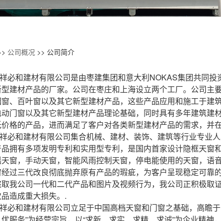
>>
公司概况
>>
公司简介
祥必和建材有限公司是由枣建集团和意大利NOKAS集团共同
新型建材产品的厂家。公司在枣庄和上海设立两个工厂。公司主
烟窗、百叶窗以及其它新型建材产品，这些产品应用和施工于建
电动门窗以及其它新型建材产品理论基础，同时具有多年建筑建
低价格的产品，进而满足了客户对各类新型建材产品的需求，并
祥必和建材有限公司集合机械、建材、装饰、建筑等行业专业人
产品拥有多项发明专利和实用型专利，是国内首家设计隐框天窗
摇天窗，手动天窗，智能风雨控制天窗，停电能使用的天窗，语
窗经过三代改良彻底抛弃原有产品的瑕疵，为客户呈现稳定可靠
盗取我公司一代和二代产品和图片及视频行为，我公司正积极取
品造成重大损失。.
祥必和建材有限公司立足于中国高档天窗和门窗之基础，高瞻于
优服务”为经营宗旨，以“求新、求实、求精、求诚”为企业精神，